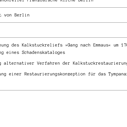
anonrelief Französische Kirche Berlin
t von Berlin
hung des Kalkstuckreliefs »Gang nach Emmaus« um 17
ng eines Schadenskataloges
g alternativer Verfahren der Kalkstuckrestaurierun
ung einer Restaurierungskonzeption für das Tympana