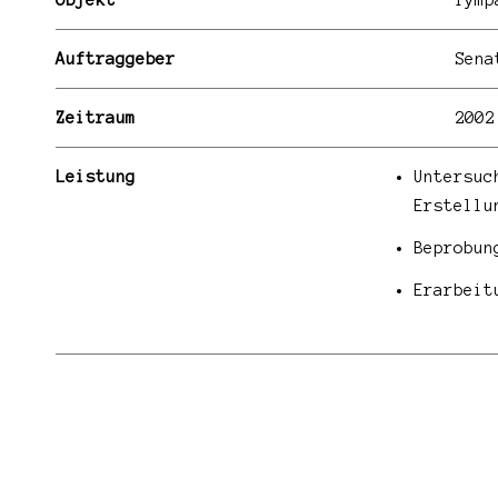
Objekt
Tymp
Auftraggeber
Sena
Zeitraum
2002
Leistung
Untersuc
Erstellu
Beprobun
Erarbeit